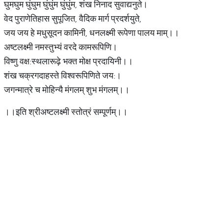
घुमघुम घुंघुम घुंघुंम घुंघुंम, शंख निनाद सुवाद्यनुते।
वेद पुराणेतिहास सुपूजित, वैदिक मार्ग प्रदर्शयुते,
जय जय हे मधुसूदन कामिनी, धनलक्ष्मी रूपेणा पालय माम्।।
अष्टलक्ष्मी नमस्तुभ्यं वरदे कामरूपिणि।
विष्णु वक्ष:स्थलारूढ़े भक्त मोक्ष प्रदायिनी।।
शंख चक्रगदाहस्ते विश्वरूपिणिते जय:।
जगन्मात्रे च मोहिन्यै मंगलम् शुभ मंगलम्।।
।।इति श्रीअष्टलक्ष्मी स्तोत्रं सम्पूर्णम्।।