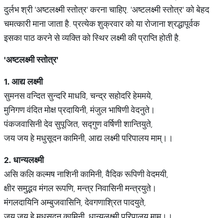
दुर्लभ श्री 'अष्टलक्ष्मी स्तोत्र' करना चाहिए. 'अष्टलक्ष्मी स्तोत्र' को बेहद
चमत्कारी माना जाता है. प्रत्येक शुक्रवार को या रोजाना श्रद्धापूर्वक
इसका पाठ करने से व्यक्ति को स्थिर लक्ष्मी की प्राप्ति होती है.
'
अष्टलक्ष्मी
स्तोत्र
'
1.
आद्य
लक्ष्मी
सुमनस वन्दित सुन्दरि माधवि, चन्द्र सहोदरि हेममये,
मुनिगण वंदित मोक्ष प्रदायिनी, मंजुल भाषिणी वेदनुते।
पंकजवासिनी देव सुपूजित, सद्गुण वर्षिणी शान्तियुते,
जय जय हे मधुसूदन कामिनी, आद्य लक्ष्मी परिपालय माम्।।
2.
धान्यलक्ष्मी
असि कलि कल्मष नाशिनी कामिनी, वैदिक रूपिणी वेदमयी,
क्षीर समुद्भव मंगल रूपणि, मन्त्र निवासिनी मन्त्रयुते।
मंगलदायिनि अम्बुजवासिनि, देवगणाश्रित पादयुते,
जय जय हे मधुसूदन कामिनी, धान्यलक्ष्मी परिपालय माम्।।