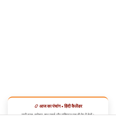
📿 आज का पंचांग • हिंदी कैलेंडर
सभी व्रत, त्योहार, शुभ मुहूर्त और राशिफल एक ही ऐप में देखें।