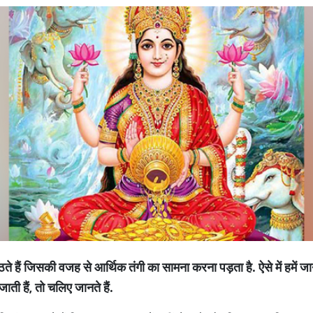
ठते
हैं
जिसकी
वजह
से
आर्थिक
तंगी
का
सामना
करना
पड़ता
है
.
ऐसे
में
हमें
जा
जाती
हैं
,
तो
चलिए
जानते
हैं
.