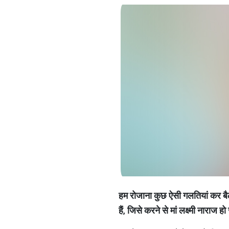
हम
रोजाना
कुछ
ऐसी
गलतियां
कर
बै
हैं
,
जिसे
करने
से
मां
लक्ष्मी
नाराज
हो