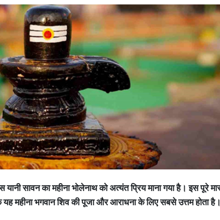
ास
यानी
सावन
का
महीना
भोलेनाथ
को
अत्यंत
प्रिय
माना
गया
है।
इस
पूरे
मा
ि
यह
महीना
भगवान
शिव
की
पूजा
और
आराधना
के
लिए
सबसे
उत्तम
होता
है