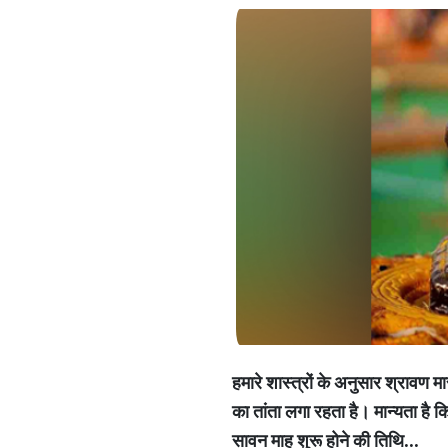
हमारे
शास्त्रों
के
अनुसार
श्रावण
म
का
तांता
लगा
रहता
है।
मान्यता
है
क
सावन
माह
शुरू
होने
की
तिथि
...