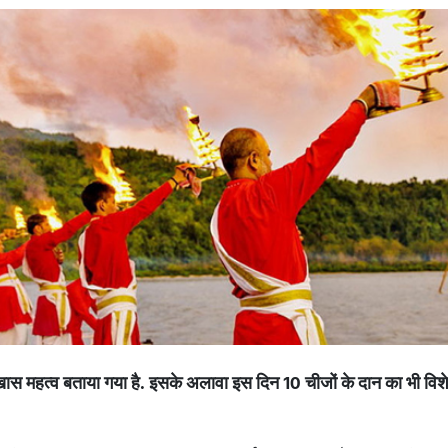
खास
महत्व
बताया
गया
है
.
इसके
अलावा
इस
दिन
10
चीजों
के
दान
का
भी
विश