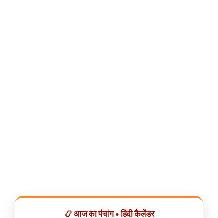
📿 आज का पंचांग • हिंदी कैलेंडर