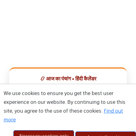
📿 आज का पंचांग • हिंदी कैलेंडर
सभी व्रत, त्योहार, शुभ मुहूर्त और राशिफल एक ही ऐप में देखें।
We use cookies to ensure you get the best user
experience on our website. By continuing to use this
📅 हिंदी कैलेंडर ऐप डाउनलोड करें
site, you agree to the use of these cookies.
Find out
more
Necessary cookies only