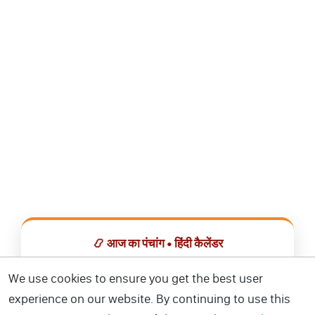
📿 आज का पंचांग • हिंदी कैलेंडर
सभी व्रत, त्योहार, शुभ मुहूर्त और राशिफल एक ही ऐप में देखें।
We use cookies to ensure you get the best user
experience on our website. By continuing to use this
📅 हिंदी कैलेंडर ऐप डाउनलोड करें