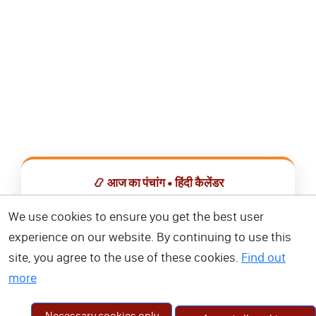
📿 आज का पंचांग • हिंदी कैलेंडर
सभी व्रत, त्योहार, शुभ मुहूर्त और राशिफल एक ही ऐप में देखें।
We use cookies to ensure you get the best user
experience on our website. By continuing to use this
📅 हिंदी कैलेंडर ऐप डाउनलोड करें
site, you agree to the use of these cookies.
Find out
more
Necessary cookies only