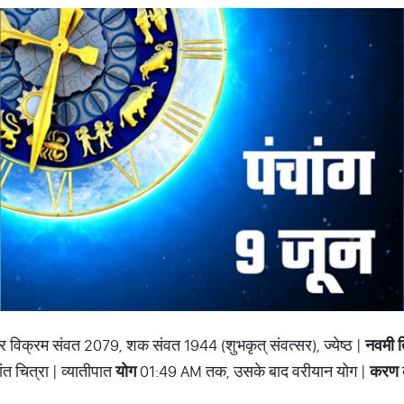
्सर विक्रम संवत 2079, शक संवत 1944 (शुभकृत् संवत्सर), ज्येष्ठ |
नवमी
 चित्रा | व्यातीपात
योग
01:49 AM तक, उसके बाद वरीयान योग |
करण