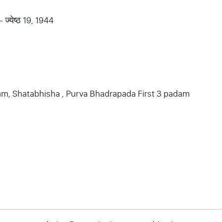
- ज्येष्ठ 19, 1944
am, Shatabhisha , Purva Bhadrapada First 3 padam