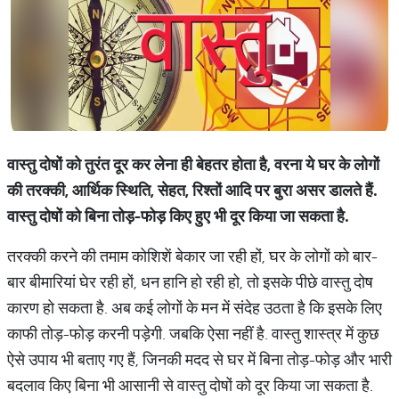
वास्‍
तु
दोषों
को
तुरंत
दूर
कर
लेना
ही
बेहतर
होता
है
,
वरना
ये
घर
के
लोगों
की
तरक्
की
,
आर्थिक
स्थिति
,
सेहत
,
रिश्
तों
आदि
पर
बुरा
असर
डालते
हैं
.
वास्
तु
दोषों
को
बिना
तोड़
-
फोड़
किए
हुए
भी
दूर
किया
जा
सकता
है
.
तरक्‍की करने की तमाम कोशिशें बेकार जा रही हों, घर के लोगों को बार-
बार बीमारियां घेर रही हों, धन हानि हो रही हो, तो इसके पीछे वास्‍तु दोष
कारण हो सकता है. अब कई लोगों के मन में संदेह उठता है कि इसके लिए
काफी तोड़-फोड़ करनी पड़ेगी. जबकि ऐसा नहीं है. वास्‍तु शास्‍त्र में कुछ
ऐसे उपाय भी बताए गए हैं, जिनकी मदद से घर में बिना तोड़-फोड़ और भारी
बदलाव किए बिना भी आसानी से वास्‍तु दोषों को दूर किया जा सकता है.