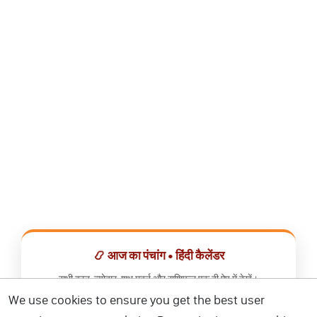
📿 आज का पंचांग • हिंदी कैलेंडर
सभी व्रत, त्योहार, शुभ मुहूर्त और राशिफल एक ही ऐप में देखें।
We use cookies to ensure you get the best user
📅 हिंदी कैलेंडर ऐप डाउनलोड करें