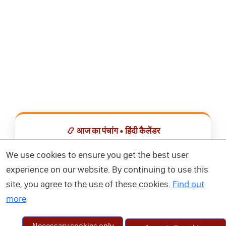
📿 आज का पंचांग • हिंदी कैलेंडर
सभी व्रत, त्योहार, शुभ मुहूर्त और राशिफल एक ही ऐप में देखें।
We use cookies to ensure you get the best user
experience on our website. By continuing to use this
📅 हिंदी कैलेंडर ऐप डाउनलोड करें
site, you agree to the use of these cookies.
Find out
more
Necessary cookies only