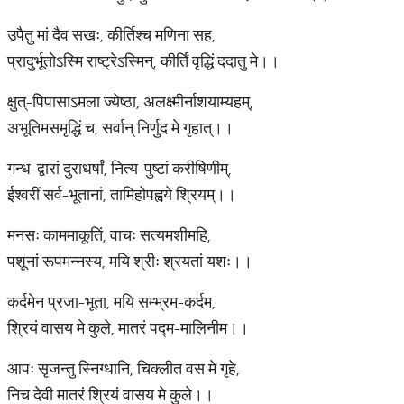
उपैतु मां दैव सखः, कीर्तिश्च मणिना सह,
प्रादुर्भूतोऽस्मि राष्ट्रेऽस्मिन्, कीर्तिं वृद्धिं ददातु मे।।
क्षुत्-पिपासाऽमला ज्येष्ठा, अलक्ष्मीर्नाशयाम्यहम्,
अभूतिमसमृद्धिं च, सर्वान् निर्णुद मे गृहात्।।
गन्ध-द्वारां दुराधर्षां, नित्य-पुष्टां करीषिणीम्,
ईश्वरीं सर्व-भूतानां, तामिहोपह्वये श्रियम्।।
मनसः काममाकूतिं, वाचः सत्यमशीमहि,
पशूनां रूपमन्नस्य, मयि श्रीः श्रयतां यशः।।
कर्दमेन प्रजा-भूता, मयि सम्भ्रम-कर्दम,
श्रियं वासय मे कुले, मातरं पद्म-मालिनीम।।
आपः सृजन्तु स्निग्धानि, चिक्लीत वस मे गृहे,
निच देवी मातरं श्रियं वासय मे कुले।।