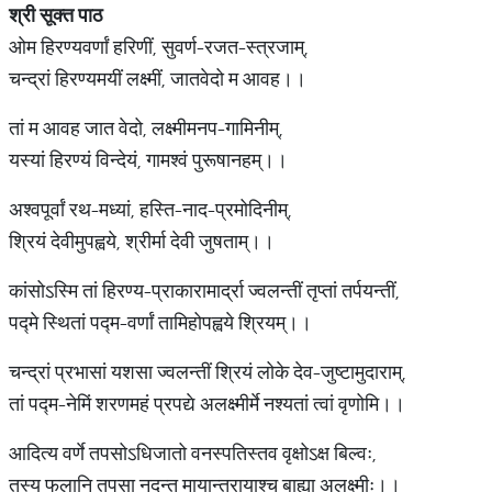
श्री सूक्त पाठ
ओम हिरण्यवर्णां हरिणीं, सुवर्ण-रजत-स्त्रजाम्,
चन्द्रां हिरण्यमयीं लक्ष्मीं, जातवेदो म आवह।।
तां म आवह जात वेदो, लक्ष्मीमनप-गामिनीम्,
यस्यां हिरण्यं विन्देयं, गामश्वं पुरूषानहम्।।
अश्वपूर्वां रथ-मध्यां, हस्ति-नाद-प्रमोदिनीम्,
श्रियं देवीमुपह्वये, श्रीर्मा देवी जुषताम्।।
कांसोऽस्मि तां हिरण्य-प्राकारामार्द्रा ज्वलन्तीं तृप्तां तर्पयन्तीं,
पद्मे स्थितां पद्म-वर्णां तामिहोपह्वये श्रियम्।।
चन्द्रां प्रभासां यशसा ज्वलन्तीं श्रियं लोके देव-जुष्टामुदाराम्,
तां पद्म-नेमिं शरणमहं प्रपद्ये अलक्ष्मीर्मे नश्यतां त्वां वृणोमि।।
आदित्य वर्णे तपसोऽधिजातो वनस्पतिस्तव वृक्षोऽक्ष बिल्वः,
तस्य फलानि तपसा नुदन्तु मायान्तरायाश्च बाह्या अलक्ष्मीः।।