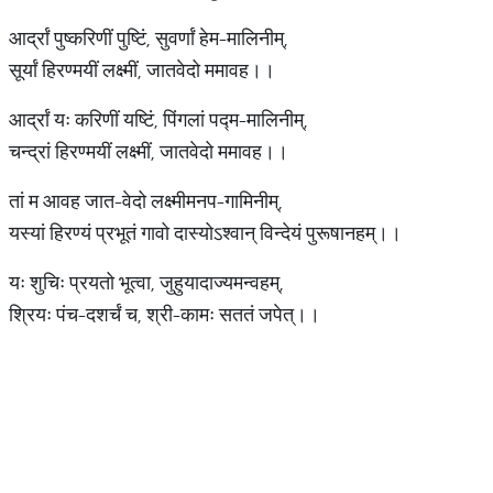
आर्द्रां पुष्करिणीं पुष्टिं, सुवर्णां हेम-मालिनीम्,
सूर्यां हिरण्मयीं लक्ष्मीं, जातवेदो ममावह।।
आर्द्रां यः करिणीं यष्टिं, पिंगलां पद्म-मालिनीम्,
चन्द्रां हिरण्मयीं लक्ष्मीं, जातवेदो ममावह।।
तां म आवह जात-वेदो लक्ष्मीमनप-गामिनीम्,
यस्यां हिरण्यं प्रभूतं गावो दास्योऽश्वान् विन्देयं पुरूषानहम्।।
यः शुचिः प्रयतो भूत्वा, जुहुयादाज्यमन्वहम्,
श्रियः पंच-दशर्चं च, श्री-कामः सततं जपेत्।।