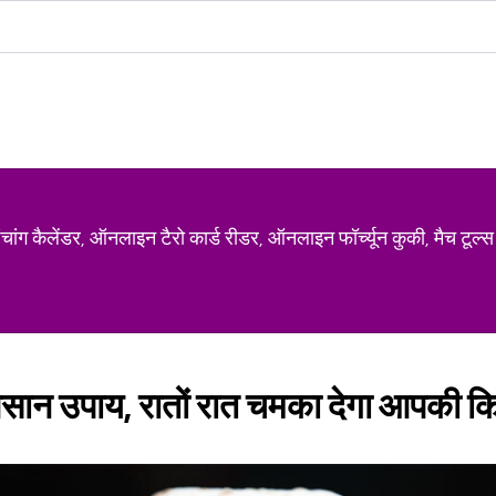
ग कैलेंडर, ऑनलाइन टैरो कार्ड रीडर, ऑनलाइन फॉर्च्यून कुकी, मैच टूल्स
सान उपाय, रातों रात चमका देगा आपकी क