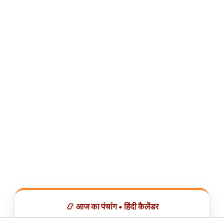
📿 आज का पंचांग • हिंदी कैलेंडर
सभी व्रत, त्योहार, शुभ मुहूर्त और राशिफल एक ही ऐप में देखें।