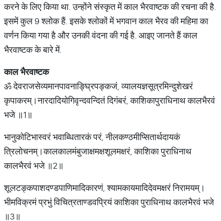
करने के लिए किया था. उन्होंने संस्कृत में काल भैरवाष्टक की रचना की है.
इसमें कुल 9 श्लोक हैं. इसके श्लोकों में भगवान काल भैरव की महिमा का
वर्णन किया गया है और उनकी वंदना की गई है. आइए जानते हैं काल
भैरवाष्टक के बारे में.
काल भैरवाष्टक
ॐ देवराजसेव्यमानपावनाङ्घ्रिपङ्कजं, व्यालयज्ञसूत्रमिन्दुशेखरं
कृपाकरम्।नारदादियोगिवृन्दवन्दितं दिगंबरं, काशिकापुराधिनाथ कालभैरवं
भजे ॥1॥
भानुकोटिभास्वरं भवाब्धितारकं परं, नीलकण्ठमीप्सितार्थदायकं
त्रिलोचनम्।कालकालमंबुजाक्षमक्षशूलमक्षरं, काशिका पुराधिनाथ
कालभैरवं भजे ॥2॥
शूलटङ्कपाशदण्डपाणिमादिकारणं, श्यामकायमादिदेवमक्षरं निरामयम्।
भीमविक्रमं प्रभुं विचित्रताण्डवप्रियं काशिका पुराधिनाथ कालभैरवं भजे
॥3॥