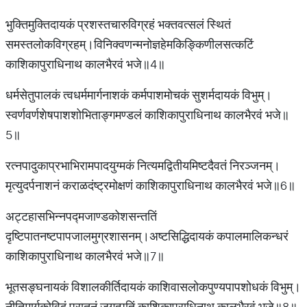
भुक्तिमुक्तिदायकं प्रशस्तचारुविग्रहं भक्तवत्सलं स्थितं
समस्तलोकविग्रहम्।विनिक्वणन्मनोज्ञहेमकिङ्किणीलसत्कटिं
काशिकापुराधिनाथ कालभैरवं भजे॥4॥
धर्मसेतुपालकं त्वधर्ममार्गनाशकं कर्मपाशमोचकं सुशर्मदायकं विभुम्।
स्वर्णवर्णशेषपाशशोभिताङ्गमण्डलं काशिकापुराधिनाथ कालभैरवं भजे॥
5॥
रत्नपादुकाप्रभाभिरामपादयुग्मकं नित्यमद्वितीयमिष्टदैवतं निरञ्जनम्।
मृत्युदर्पनाशनं कराळदंष्ट्रमोक्षणं काशिकापुराधिनाथ कालभैरवं भजे॥6॥
अट्टहासभिन्नपद्मजाण्डकोशसन्ततिं
दृष्टिपातनष्टपापजालमुग्रशासनम्।अष्टसिद्धिदायकं कपालमालिकन्धरं
काशिकापुराधिनाथ कालभैरवं भजे॥7॥
भूतसङ्घनायकं विशालकीर्तिदायकं काशिवासलोकपुण्यपापशोधकं विभुम्।
नीतिमार्गकोविदं पुरातनं जगत्पतिं काशिकापुराधिनाथ कालभैरवं भजे॥8॥