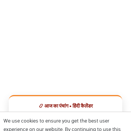
📿 आज का पंचांग • हिंदी कैलेंडर
सभी व्रत, त्योहार, शुभ मुहूर्त और राशिफल एक ही ऐप में देखें।
We use cookies to ensure you get the best user
experience on our website. By continuing to use this
📅 हिंदी कैलेंडर ऐप डाउनलोड करें