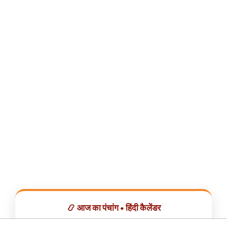
📿 आज का पंचांग • हिंदी कैलेंडर
सभी व्रत, त्योहार, शुभ मुहूर्त और राशिफल एक ही ऐप में देखें।