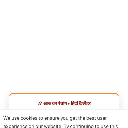
📿 आज का पंचांग • हिंदी कैलेंडर
सभी व्रत, त्योहार, शुभ मुहूर्त और राशिफल एक ही ऐप में देखें।
We use cookies to ensure you get the best user
experience on our website. By continuing to use this
📅 हिंदी कैलेंडर ऐप डाउनलोड करें