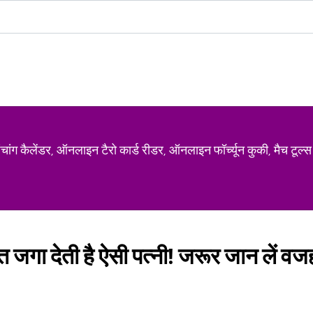
ग कैलेंडर, ऑनलाइन टैरो कार्ड रीडर, ऑनलाइन फॉर्च्यून कुकी, मैच टूल्स
 जगा देती है ऐसी पत्‍नी! जरूर जान लें वजह,