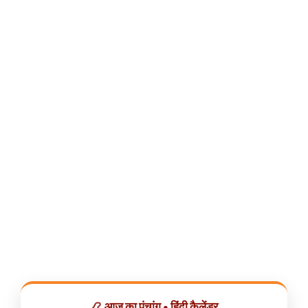
📿 आज का पंचांग • हिंदी कैलेंडर