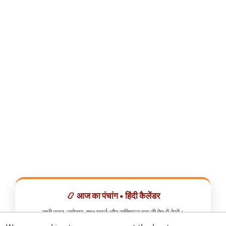
📿 आज का पंचांग • हिंदी कैलेंडर
सभी व्रत, त्योहार, शुभ मुहूर्त और राशिफल एक ही ऐप में देखें।