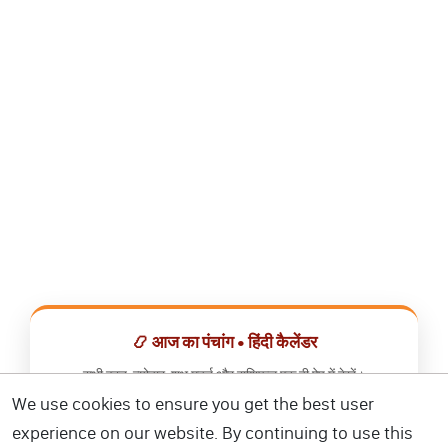
📿 आज का पंचांग • हिंदी कैलेंडर
सभी व्रत, त्योहार, शुभ मुहूर्त और राशिफल एक ही ऐप में देखें।
We use cookies to ensure you get the best user
📅 हिंदी कैलेंडर ऐप डाउनलोड करें
experience on our website. By continuing to use this