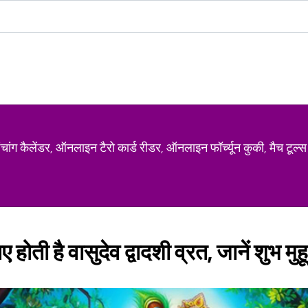
ग कैलेंडर, ऑनलाइन टैरो कार्ड रीडर, ऑनलाइन फॉर्च्यून कुकी, मैच टूल्स
ए होती है वासुदेव द्वादशी व्रत, जानें शुभ मु