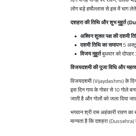
लोग बड़े हर्षोल्लास से इस में भा
दशहरा
की
तिथि
और
शुभ
मुहूर्त
(Du
अश्विन
शुक्ल
पक्ष
की
दशमी
ति
दशमी
तिथि
का
समापन
5 अक्ट
विजय
मुहूर्त
बुधवार को दोपहर 
विजयदशमी
की
पूजा
विधि
और
महत्
विजयदशमी (Vijaydashmi) के दिन प
इस दिन गाय के गोबर से 10 गोले बन
जाती है और गोलों को जला दिया जाता
भगवान श्री राम अहंकारी रावण का बंद
मान्यता है कि दशहरा (Dussehra) की