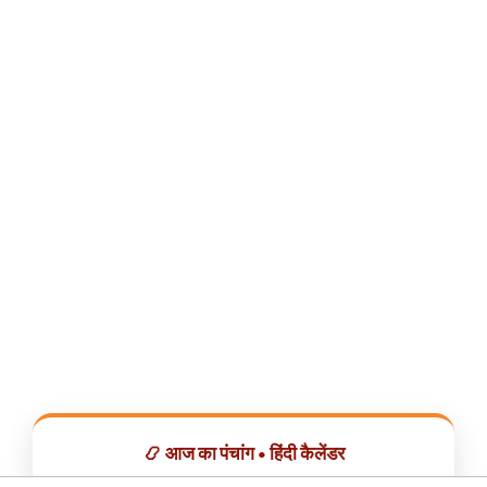
📿 आज का पंचांग • हिंदी कैलेंडर