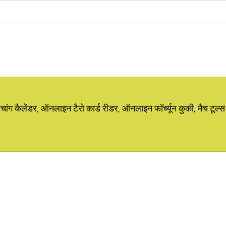
ग कैलेंडर, ऑनलाइन टैरो कार्ड रीडर, ऑनलाइन फॉर्च्यून कुकी, मैच टूल्स