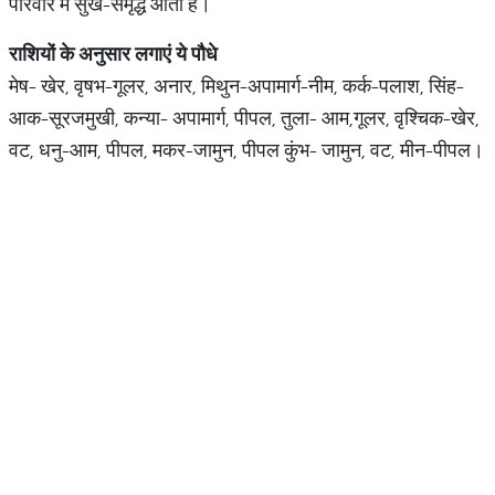
परिवार में सुख-समृद्ध आती है।
राशियों के अनुसार लगाएं ये पौधे
मेष- खेर, वृषभ-गूलर, अनार, मिथुन-अपामार्ग-नीम, कर्क-पलाश, सिंह-
आक-सूरजमुखी, कन्या- अपामार्ग, पीपल, तुला- आम,गूलर, वृश्चिक-खेर,
वट, धनु-आम, पीपल, मकर-जामुन, पीपल कुंभ- जामुन, वट, मीन-पीपल।