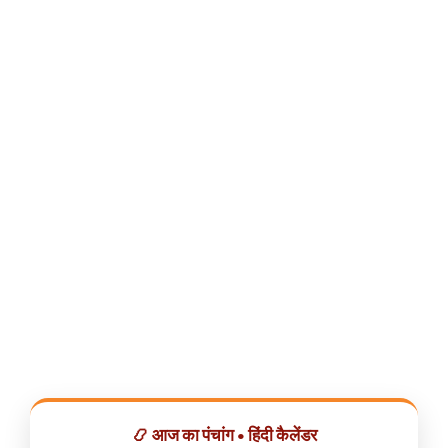
📿 आज का पंचांग • हिंदी कैलेंडर