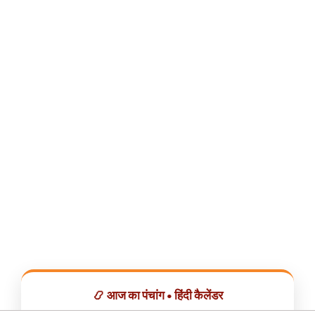
📿 आज का पंचांग • हिंदी कैलेंडर