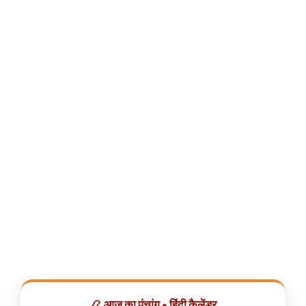
📿 आज का पंचांग • हिंदी कैलेंडर