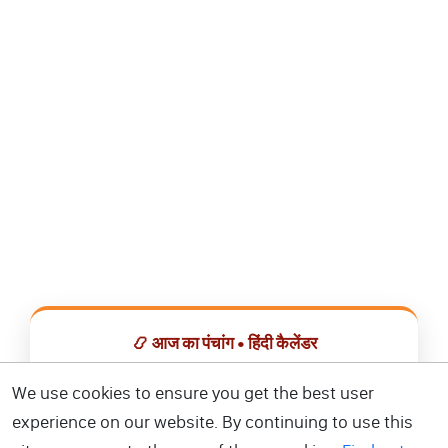
📿 आज का पंचांग • हिंदी कैलेंडर
सभी व्रत, त्योहार, शुभ मुहूर्त और राशिफल एक ही ऐप में देखें।
We use cookies to ensure you get the best user
experience on our website. By continuing to use this
📅 हिंदी कैलेंडर ऐप डाउनलोड करें