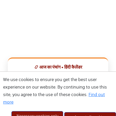
📿 आज का पंचांग • हिंदी कैलेंडर
सभी व्रत, त्योहार, शुभ मुहूर्त और राशिफल एक ही ऐप में देखें।
We use cookies to ensure you get the best user
experience on our website. By continuing to use this
📅 हिंदी कैलेंडर ऐप डाउनलोड करें
site, you agree to the use of these cookies.
Find out
more
Necessary cookies only