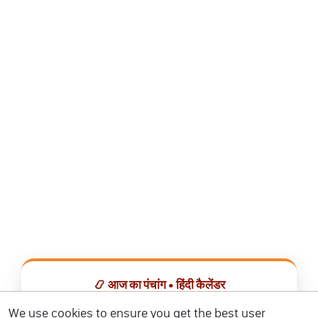
📿 आज का पंचांग • हिंदी कैलेंडर
सभी व्रत, त्योहार, शुभ मुहूर्त और राशिफल एक ही ऐप में देखें।
We use cookies to ensure you get the best user