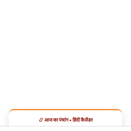
📿 आज का पंचांग • हिंदी कैलेंडर
सभी व्रत, त्योहार, शुभ मुहूर्त और राशिफल एक ही ऐप में देखें।