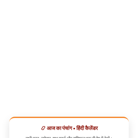
📿 आज का पंचांग • हिंदी कैलेंडर