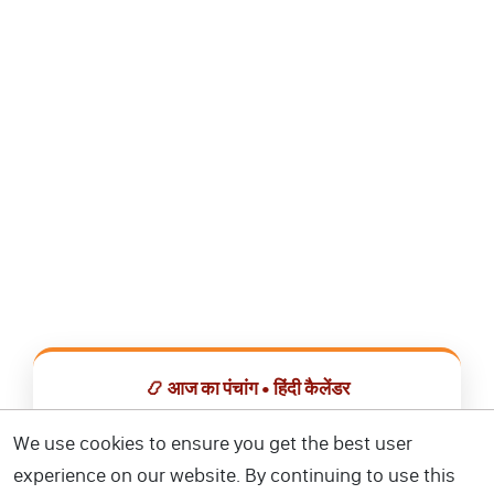
📿 आज का पंचांग • हिंदी कैलेंडर
सभी व्रत, त्योहार, शुभ मुहूर्त और राशिफल एक ही ऐप में देखें।
We use cookies to ensure you get the best user
experience on our website. By continuing to use this
📅 हिंदी कैलेंडर ऐप डाउनलोड करें