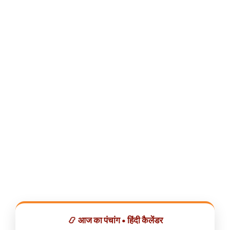
📿 आज का पंचांग • हिंदी कैलेंडर