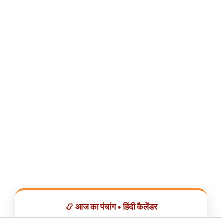
📿 आज का पंचांग • हिंदी कैलेंडर