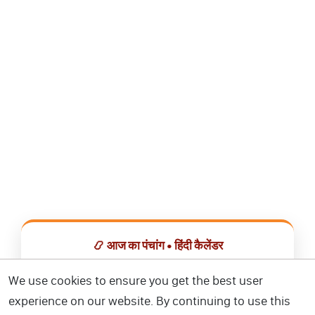
📿 आज का पंचांग • हिंदी कैलेंडर
सभी व्रत, त्योहार, शुभ मुहूर्त और राशिफल एक ही ऐप में देखें।
We use cookies to ensure you get the best user
experience on our website. By continuing to use this
📅 हिंदी कैलेंडर ऐप डाउनलोड करें