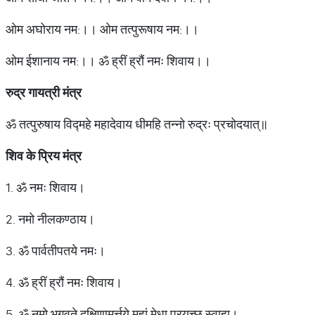
ओम अघोराय नम:।। ओम तत्पुरूषाय नम:।।
ओम ईशानाय नम:।। ॐ ह्रीं ह्रौं नमः शिवाय।।
रुद्र गायत्री मंत्र
ॐ तत्पुरुषाय विद्महे महादेवाय धीमहि तन्नो रुद्रः प्रचोदयात्॥
शिव के प्रिय मंत्र
1. ॐ नमः शिवाय।
2. नमो नीलकण्ठाय।
3. ॐ पार्वतीपतये नमः।
4. ॐ ह्रीं ह्रौं नमः शिवाय।
5. ॐ नमो भगवते दक्षिणामूर्त्तये मह्यं मेधा प्रयच्छ स्वाहा।