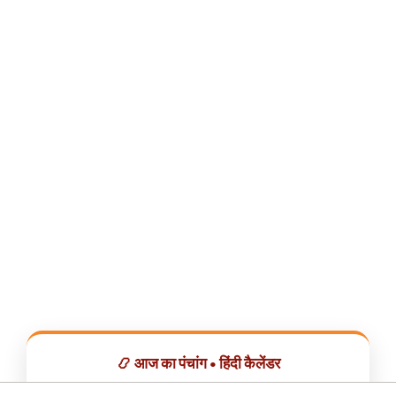
📿 आज का पंचांग • हिंदी कैलेंडर
सभी व्रत, त्योहार, शुभ मुहूर्त और राशिफल एक ही ऐप में देखें।