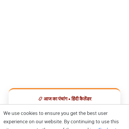
📿 आज का पंचांग • हिंदी कैलेंडर
सभी व्रत, त्योहार, शुभ मुहूर्त और राशिफल एक ही ऐप में देखें।
We use cookies to ensure you get the best user
experience on our website. By continuing to use this
📅 हिंदी कैलेंडर ऐप डाउनलोड करें