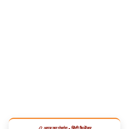
📿 आज का पंचांग • हिंदी कैलेंडर