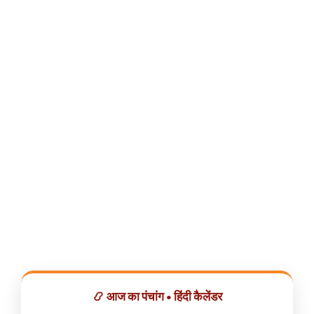
📿 आज का पंचांग • हिंदी कैलेंडर