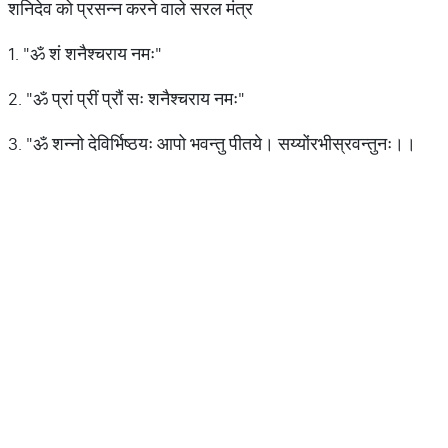
शनिदेव को प्रसन्न करने वाले सरल मंत्र
1. "ॐ शं शनैश्चराय नमः"
2. "ॐ प्रां प्रीं प्रौं सः शनैश्चराय नमः"
3. "ॐ शन्नो देविर्भिष्ठयः आपो भवन्तु पीतये। सय्योंरभीस्रवन्तुनः।।