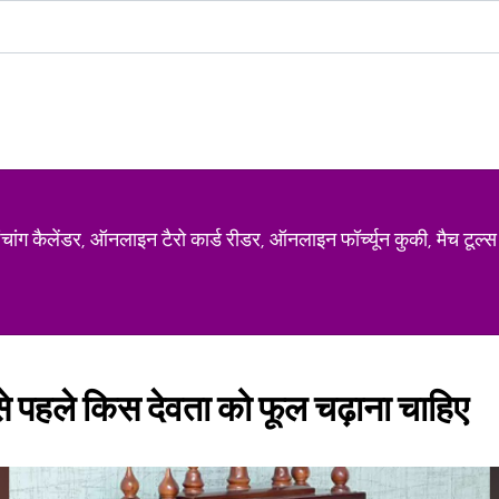
ग कैलेंडर, ऑनलाइन टैरो कार्ड रीडर, ऑनलाइन फॉर्च्यून कुकी, मैच टूल्स
बसे पहले किस देवता को फूल चढ़ाना चाहिए