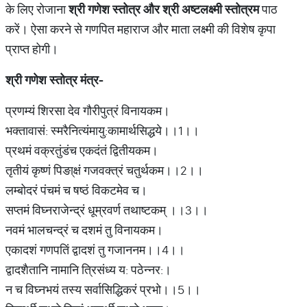
के लिए रोजाना
श्री
गणेश स्तोत्र और
श्री अष्टलक्ष्मी स्तोत्रम
पाठ
करें। ऐसा करने से गणपित महाराज और माता लक्ष्मी की विशेष कृपा
प्राप्त होगी।
श्री गणेश स्तोत्र मंत्र-
प्रणम्यं शिरसा देव गौरीपुत्रं विनायकम।
भक्तावासं: स्मरैनित्यंमायु:कामार्थसिद्धये।।1।।
प्रथमं वक्रतुंडंच एकदंतं द्वितीयकम।
तृतीयं कृष्णं पिङा्क्षं गजवक्त्रं चतुर्थकम।।2।।
लम्बोदरं पंचमं च षष्ठं विकटमेव च।
सप्तमं विघ्नराजेन्द्रं धूम्रवर्ण तथाष्टकम् ।।3।।
नवमं भालचन्द्रं च दशमं तु विनायकम।
एकादशं गणपतिं द्वादशं तु गजाननम।।4।।
द्वादशैतानि नामानि त्रिसंध्य य: पठेन्नर:।
न च विघ्नभयं तस्य सर्वासिद्धिकरं प्रभो।।5।।