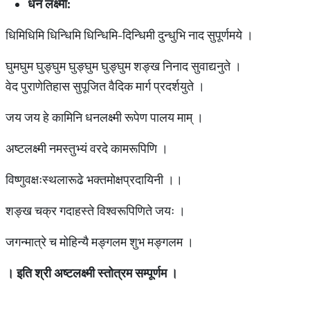
धन लक्ष्मी:
धिमिधिमि धिन्धिमि धिन्धिमि-दिन्धिमी दुन्धुभि नाद सुपूर्णमये ।
घुमघुम घुङ्घुम घुङ्घुम घुङ्घुम शङ्ख निनाद सुवाद्यनुते ।
वेद पुराणेतिहास सुपूजित वैदिक मार्ग प्रदर्शयुते ।
जय जय हे कामिनि धनलक्ष्मी रूपेण पालय माम् ।
अष्टलक्ष्मी नमस्तुभ्यं वरदे कामरूपिणि ।
विष्णुवक्षःस्थलारूढे भक्तमोक्षप्रदायिनी ।।
शङ्ख चक्र गदाहस्ते विश्वरूपिणिते जयः ।
जगन्मात्रे च मोहिन्यै मङ्गलम शुभ मङ्गलम ।
। इति श्री अष्टलक्ष्मी स्तोत्रम सम्पूर्णम ।