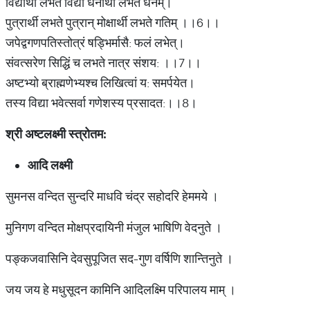
विद्यार्थी लभते विद्यां धनार्थी लभते धनम्।
पुत्रार्थी लभते पुत्रान् मोक्षार्थी लभते गतिम् ।।6।।
जपेद्वगणपतिस्तोत्रं षड्भिर्मासै: फलं लभेत्।
संवत्सरेण सिद्धिं च लभते नात्र संशय: ।।7।।
अष्टभ्यो ब्राह्मणेभ्यश्च लिखित्वां य: समर्पयेत।
तस्य विद्या भवेत्सर्वा गणेशस्य प्रसादत:।।8।
श्री अष्टलक्ष्मी स्त्रोतम:
आदि लक्ष्मी
सुमनस वन्दित सुन्दरि माधवि चंद्र सहोदरि हेममये ।
मुनिगण वन्दित मोक्षप्रदायिनी मंजुल भाषिणि वेदनुते ।
पङ्कजवासिनि देवसुपूजित सद-गुण वर्षिणि शान्तिनुते ।
जय जय हे मधुसूदन कामिनि आदिलक्ष्मि परिपालय माम् ।