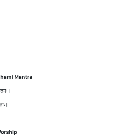
anchami Mantra
 गौतमः।
ृताः॥
Worship