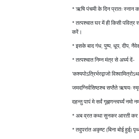
* ऋषि पंचमी के दिन प्रातः स्नान क
* तत्पश्चात घर में ही किसी पवित्र 
करें।
* इसके बाद गंध, पुष्प, धूप, दीप, नैवे
* तत्पश्चात निम्न मंत्र से अर्घ्य दें-
'कश्यपोऽत्रिर्भरद्वाजो विश्वामित्रो
जमदग्निर्वसिष्ठश्च सप्तैते ऋषयः स्म
दहन्तु पापं मे सर्वं गृह्नणन्त्वर्घ्यं नमो 
* अब व्रत कथा सुनकर आरती कर प
* तदुपरांत अकृष्ट (बिना बोई हुई) पृथ